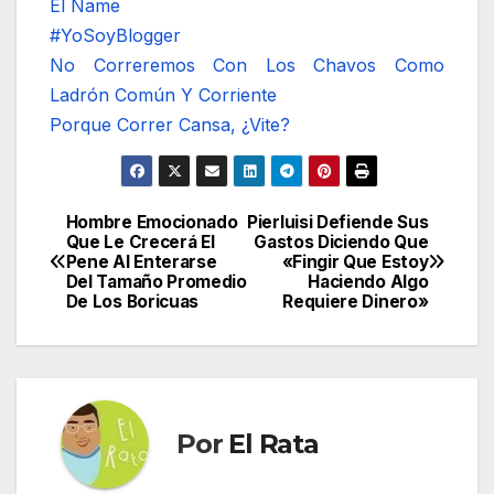
El Ñame
#YoSoyBlogger
No Correremos Con Los Chavos Como
Ladrón Común Y Corriente
Porque Correr Cansa, ¿Vite?
Hombre Emocionado
Pierluisi Defiende Sus
Navegación
Que Le Crecerá El
Gastos Diciendo Que
Pene Al Enterarse
«Fingir Que Estoy
de
Del Tamaño Promedio
Haciendo Algo
De Los Boricuas
Requiere Dinero»
entradas
Por
El Rata