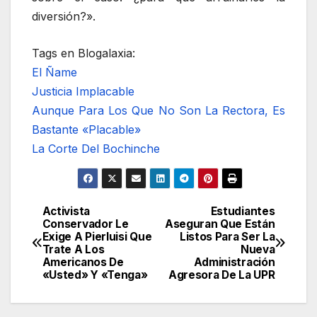
diversión?».
Tags en Blogalaxia:
El Ñame
Justicia Implacable
Aunque Para Los Que No Son La Rectora, Es
Bastante «Placable»
La Corte Del Bochinche
Activista
Estudiantes
Navegación
Conservador Le
Aseguran Que Están
Exige A Pierluisi Que
Listos Para Ser La
de
Trate A Los
Nueva
Americanos De
Administración
entradas
«Usted» Y «Tenga»
Agresora De La UPR