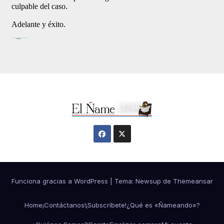
Funciona gracias a WordPress
|
Tema:
Newsup
de
Themeansar
Home
¡Contáctanos!
¡Subscríbete!
¿Qué es «Ñameando»?