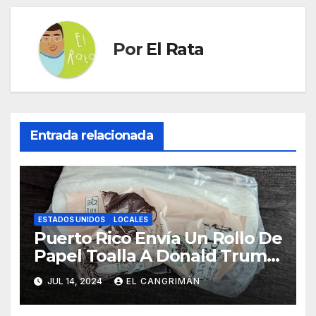
Por
El Rata
Entrada relacionada
ESTADOS UNIDOS
LOCALES
Puerto Rico Envía Un Rollo De
Papel Toalla A Donald Trump
Pa’ Que Use Las Hojas De
JUL 14, 2024
EL CANGRIMÁN
Curita