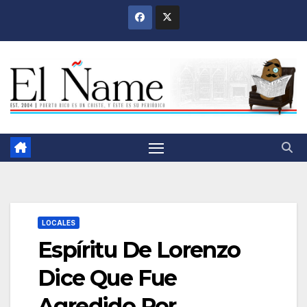
Saltar
al
contenido
LOCALES
Espíritu De Lorenzo
Dice Que Fue
Agredido Por