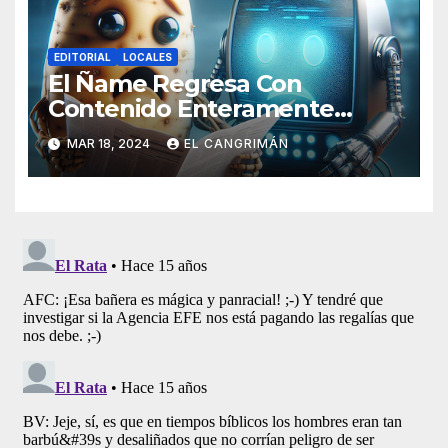
EDITORIAL
LOCALES
El Ñame Regresa Con
Contenido Enteramente
Generado Por Inteligencia
MAR 18, 2024
EL CANGRIMÁN
Artificial