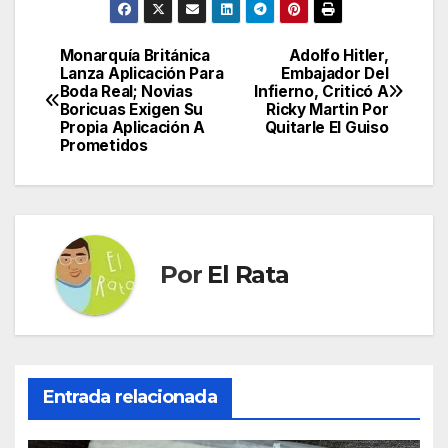
Monarquía Británica
Adolfo Hitler,
Navegación
Lanza Aplicación Para
Embajador Del
Boda Real; Novias
Infierno, Criticó A
de
Boricuas Exigen Su
Ricky Martin Por
Propia Aplicación A
Quitarle El Guiso
entradas
Prometidos
Por
El Rata
Entrada relacionada