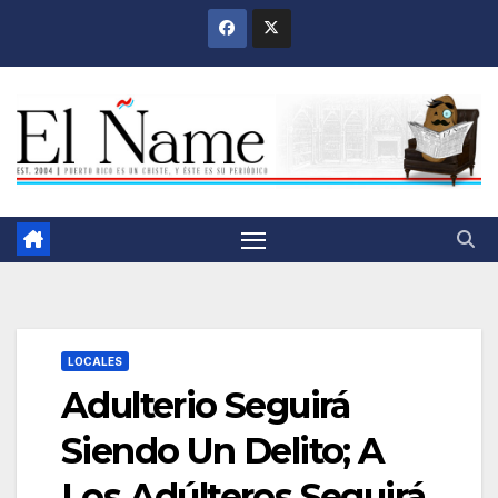
Saltar
al
contenido
LOCALES
Adulterio Seguirá
Siendo Un Delito; A
Los Adúlteros Seguirá