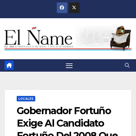
Saltar
al
contenido
LOCALES
Gobernador Fortuño
Exige Al Candidato
Fortuño Del 2008 Que