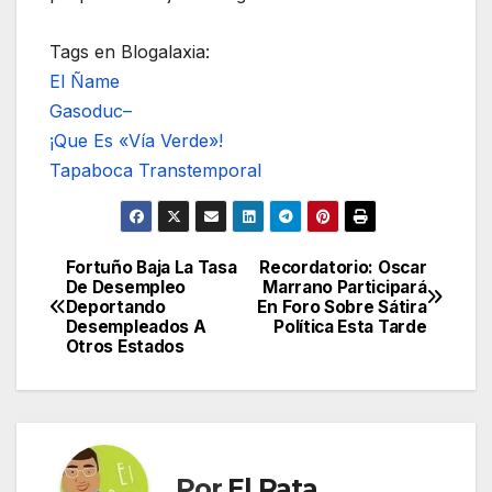
Tags en Blogalaxia:
El Ñame
Gasoduc–
¡Que Es «Vía Verde»!
Tapaboca Transtemporal
Fortuño Baja La Tasa
Recordatorio: Oscar
Navegación
De Desempleo
Marrano Participará
Deportando
En Foro Sobre Sátira
de
Desempleados A
Política Esta Tarde
Otros Estados
entradas
Por
El Rata