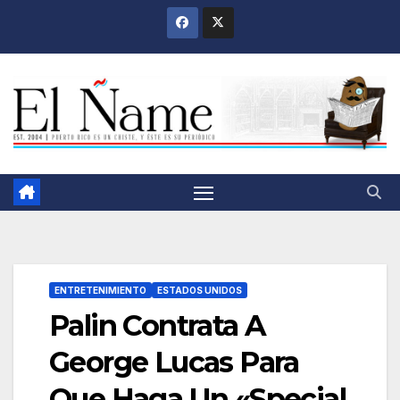
Saltar
al
contenido
ENTRETENIMIENTO
ESTADOS UNIDOS
Palin Contrata A
George Lucas Para
Que Haga Un «Special