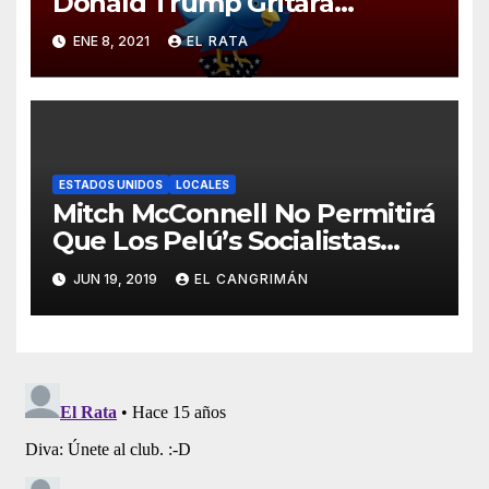
Donald Trump Gritará
Barrabasadas Desde Una
ENE 8, 2021
EL RATA
Tumbacocos
ESTADOS UNIDOS
LOCALES
Mitch McConnell No Permitirá
Que Los Pelú’s Socialistas
Comunistas Del PNP Logren
JUN 19, 2019
EL CANGRIMÁN
La Estadidad