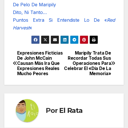
De Pelo De Maripily
Dito, Ni Tanto…
Puntos Extra Si Entendiste Lo De «
Red
Harvest
«
Expresiones Ficticias
Maripily Trata De
Navegación
De John McCain
Recordar Todas Sus
Causan Más Ira Que
Operaciones Para
de
Expresiones Reales
Celebrar El «Día De La
Mucho Peores
Memoria»
entradas
Por
El Rata