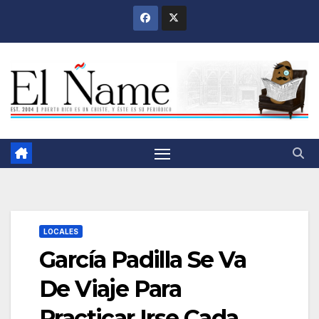
Saltar
al
contenido
LOCALES
García Padilla Se Va
De Viaje Para
Practicar Irse Cada