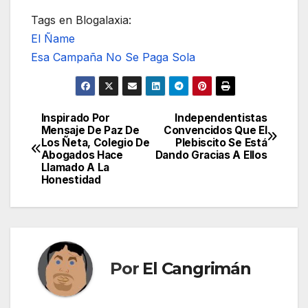
Tags en Blogalaxia:
El Ñame
Esa Campaña No Se Paga Sola
Inspirado Por
Independentistas
Navegación
Mensaje De Paz De
Convencidos Que El
Los Ñeta, Colegio De
Plebiscito Se Está
de
Abogados Hace
Dando Gracias A Ellos
Llamado A La
entradas
Honestidad
Por
El Cangrimán