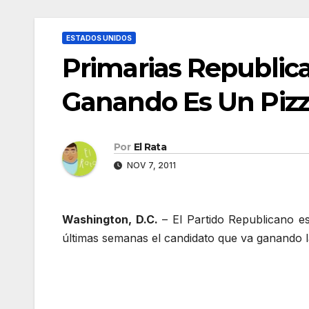
ESTADOS UNIDOS
Primarias Republic
Ganando Es Un Piz
Por
El Rata
NOV 7, 2011
Washington, D.C.
– El Partido Republicano e
últimas semanas el candidato que va ganando la