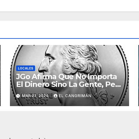
LOCALES
JGo Afirma Que No Importa
El Dinero Sino La Gente, Pero
Pregunta: «¿De Verdad No
MAR 27, 2024
EL CANGRIMÁN
Tendrán Una Pejetita?»