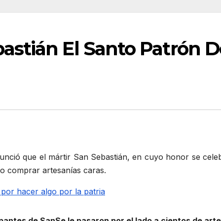
stián El Santo Patrón 
anunció que el mártir San Sebastián, en cuyo honor se cel
no comprar artesanías caras.
pantes de SanSe le pasaron por el lado a cientos de art