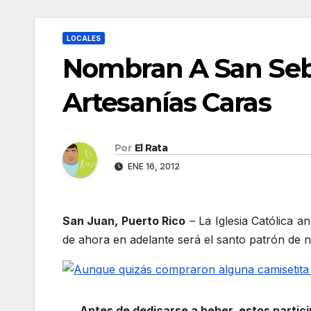
LOCALES
Nombran A San Seba
Artesanías Caras
Por
El Rata
ENE 16, 2012
San Juan, Puerto Rico
– La Iglesia Católica 
de ahora en adelante será el santo patrón de 
Antes de dedicarse a beber, estos partici