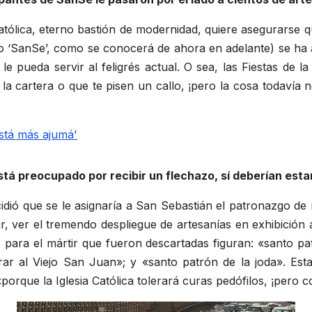
atólica, eterno bastión de modernidad, quiere asegurarse que
(o ‘SanSe’, como se conocerá de ahora en adelante) se ha
le pueda servir al feligrés actual. O sea, las Fiestas de l
 la cartera o que te pisen un callo, ¡pero la cosa todaví
stá preocupado por recibir un flechazo, sí deberían esta
idió que se le asignaría a San Sebastián el patronazgo d
ear, ver el tremendo despliegue de artesanías en exhibición 
 para el mártir que fueron descartadas figuran: «santo pa
ar al Viejo San Juan»; y «santo patrón de la joda». Est
porque la Iglesia Católica tolerará curas pedófilos, ¡pero