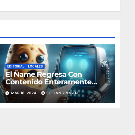
EDITORIAL
LOCALES
El Ñame Regresa Con
Contenido Enteramente
Generado Por Inteligencia
MAR 18, 2024
EL CANGRIMÁN
Artificial