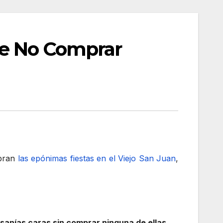
De No Comprar
ebran
las epónimas fiestas en el Viejo San Juan
,
esanías caras sin comprar ninguna de ellas