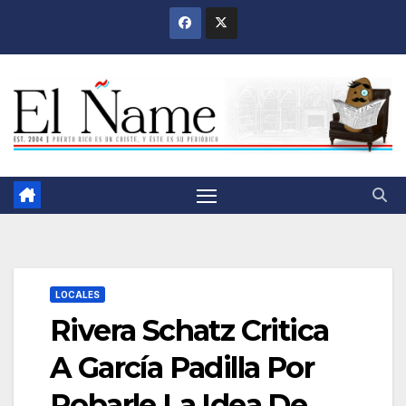
Saltar
al
contenido
LOCALES
Rivera Schatz Critica
A García Padilla Por
Robarle La Idea De