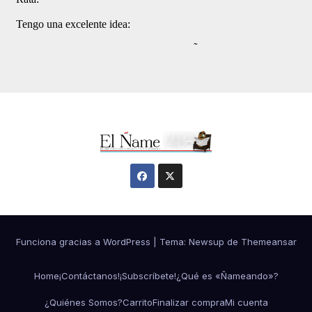
Funciona gracias a WordPress
|
Tema:
Newsup
de
Themeansar
Home
¡Contáctanos!
¡Subscríbete!
¿Qué es «Ñameando»?
¿Quiénes Somos?
Carrito
Finalizar compra
Mi cuenta