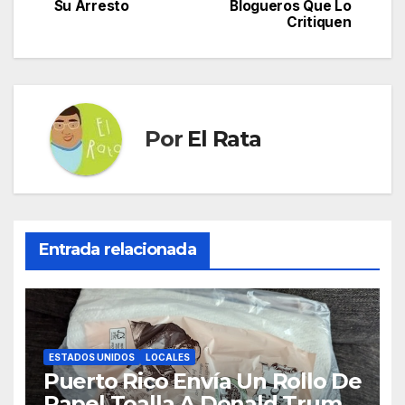
Su Arresto
Blogueros Que Lo
entradas
Critiquen
Por
El Rata
Entrada relacionada
ESTADOS UNIDOS
LOCALES
Puerto Rico Envía Un Rollo De
Papel Toalla A Donald Trump