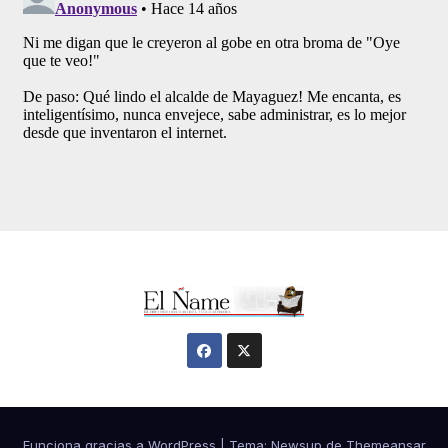
Funciona gracias a WordPress
|
Tema:
Newsup
de
Themeansar