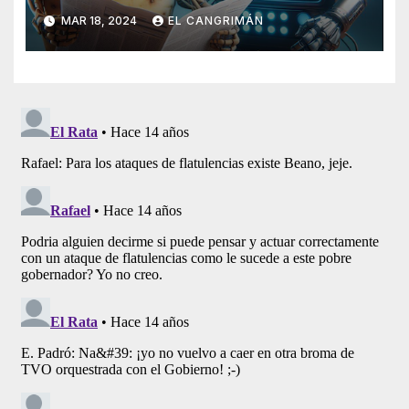
Generado Por Inteligencia
MAR 18, 2024
EL CANGRIMÁN
Artificial