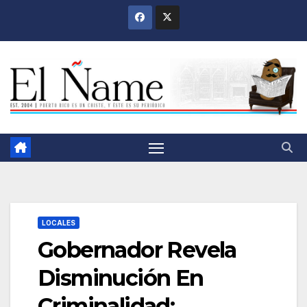
Saltar
al
contenido
LOCALES
Gobernador Revela
Disminución En
Criminalidad;