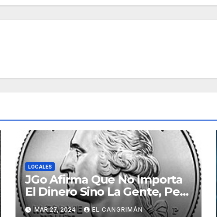
LOCALES
JGo Afirma Que No Importa
El Dinero Sino La Gente, Pero
Pregunta: «¿De Verdad No
MAR 27, 2024
EL CANGRIMÁN
Tendrán Una Pejetita?»