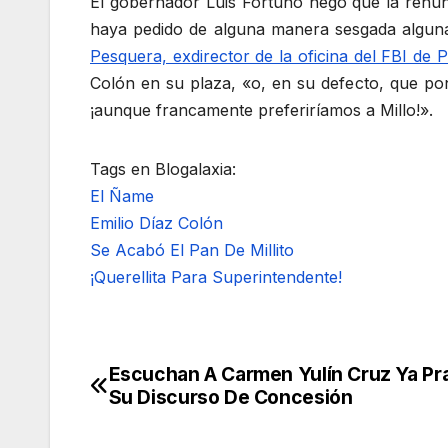
El gobernador Luis Fortuño negó que la renun
haya pedido de alguna manera sesgada alguna
Pesquera, exdirector de la oficina del FBI de
Colón en su plaza, «o, en su defecto, que p
¡aunque francamente preferiríamos a Millo!».
Tags en Blogalaxia:
El Ñame
Emilio Díaz Colón
Se Acabó El Pan De Millito
¡Querellita Para Superintendente!
Escuchan A Carmen Yulín Cruz Ya Pr
Navegación
Su Discurso De Concesión
de