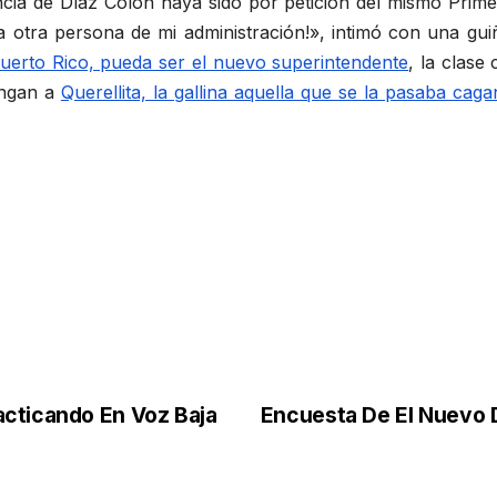
cia de Díaz Colón haya sido por petición del mismo Prime
 otra persona de mi administración!», intimó con una g
 Puerto Rico, pueda ser el nuevo superintendente
, la clase 
ongan a
Querellita, la gallina aquella que se la pasaba caga
acticando En Voz Baja
Encuesta De El Nuevo 