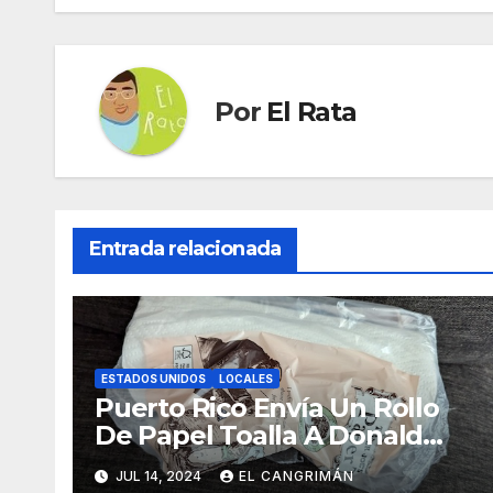
entradas
Por
El Rata
Entrada relacionada
ESTADOS UNIDOS
LOCALES
Puerto Rico Envía Un Rollo
De Papel Toalla A Donald
Trump Pa’ Que Use Las Hojas
JUL 14, 2024
EL CANGRIMÁN
De Curita