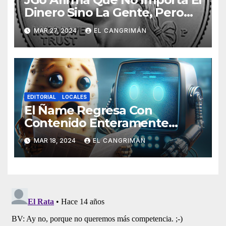
Dinero Sino La Gente, Pero
Pregunta: «¿De Verdad No
MAR 27, 2024
EL CANGRIMÁN
Tendrán Una Pejetita?»
EDITORIAL
LOCALES
El Ñame Regresa Con
Contenido Enteramente
Generado Por Inteligencia
MAR 18, 2024
EL CANGRIMÁN
Artificial