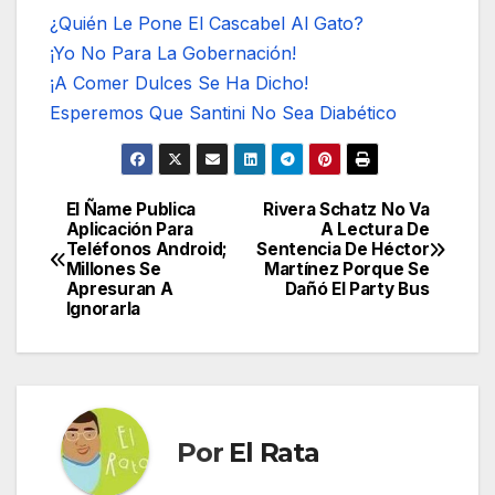
¿Quién Le Pone El Cascabel Al Gato?
¡Yo No Para La Gobernación!
¡A Comer Dulces Se Ha Dicho!
Esperemos Que Santini No Sea Diabético
El Ñame Publica
Rivera Schatz No Va
Navegación
Aplicación Para
A Lectura De
Teléfonos Android;
Sentencia De Héctor
de
Millones Se
Martínez Porque Se
Apresuran A
Dañó El Party Bus
entradas
Ignorarla
Por
El Rata