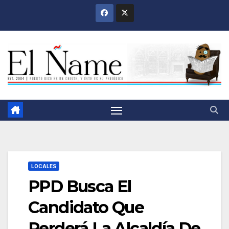
Saltar
al
contenido
LOCALES
PPD Busca El
Candidato Que
Perderá La Alcaldía De