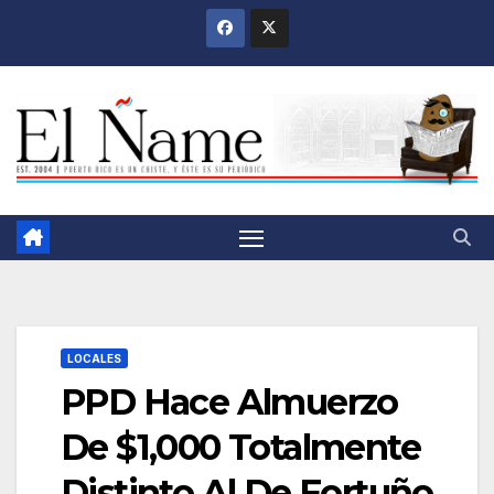
Saltar
al
contenido
LOCALES
PPD Hace Almuerzo
De $1,000 Totalmente
Distinto Al De Fortuño