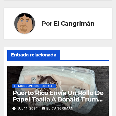
Por
El Cangrimán
Entrada relacionada
ESTADOS UNIDOS
LOCALES
Puerto Rico Envía Un Rollo De
Papel Toalla A Donald Trump
Pa’ Que Use Las Hojas De
JUL 14, 2024
EL CANGRIMÁN
Curita