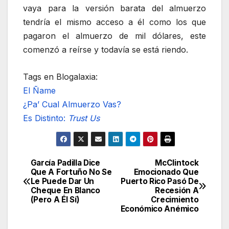
vaya para la versión barata del almuerzo
tendría el mismo acceso a él como los que
pagaron el almuerzo de mil dólares, este
comenzó a reírse y todavía se está riendo.
Tags en Blogalaxia:
El Ñame
¿Pa’ Cual Almuerzo Vas?
Es Distinto:
Trust Us
García Padilla Dice
McClintock
Navegación
Que A Fortuño No Se
Emocionado Que
Le Puede Dar Un
Puerto Rico Pasó De
de
Cheque En Blanco
Recesión A
(Pero A Él Sí)
Crecimiento
entradas
Económico Anémico