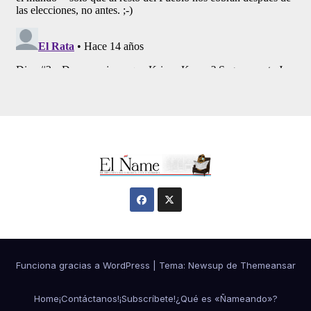
Funciona gracias a WordPress
|
Tema:
Newsup
de
Themeansar
Home
¡Contáctanos!
¡Subscríbete!
¿Qué es «Ñameando»?