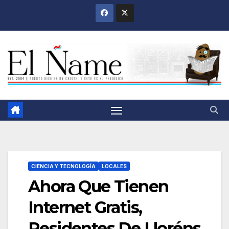
Saltar
al
contenido
CIENCIA Y TECNOLOGÍA
LOCALES
Ahora Que Tienen
Internet Gratis,
Residentes De Lloréns