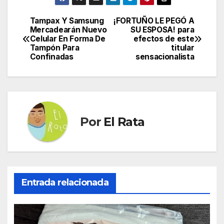
Tampax Y Samsung
¡FORTUÑO LE PEGÓ A
Navegación
Mercadearán Nuevo
SU ESPOSA! para
Celular En Forma De
efectos de este
de
Tampón Para
titular
Confinadas
sensacionalista
entradas
Por
El Rata
Entrada relacionada