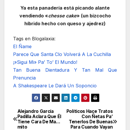
Ya esta panadería está picando alante
vendiendo «
chesse cake
» (un bizcocho
híbrido hecho con queso y ajedrez)
Tags en Blogalaxia:
El Ñame
Parece Que Santa Clo Volverá A La Cuchilla
¡»Sigui Mi» Pa’ To’ El Mundo!
Tan Buena Dientadura Y Tan Mal Que
Prenuncia
A Shakespeare Le Dará Un Soponcio
Alejandro García
Políticos Hace Tratos
Navegación
Padilla Aclara Que Él
Con Ñetas Pa’
Tiene Cara De Ma…
Tenerlos De Buenas
de
mito
Para Cuando Vayan