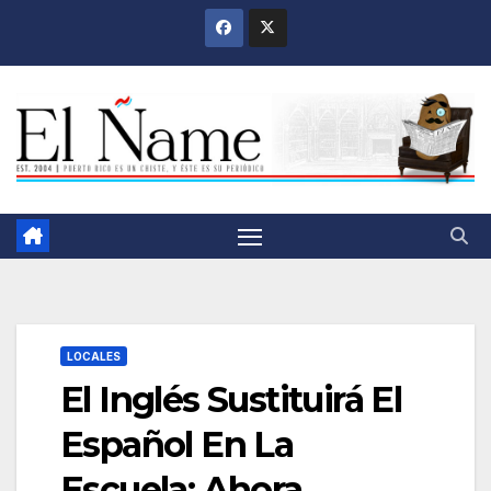
Saltar
al
contenido
LOCALES
El Inglés Sustituirá El
Español En La
Escuela; Ahora