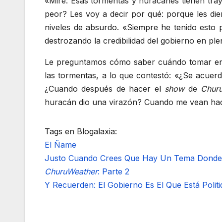
«Mire: Esas tormentas y huracanes tienen tray
peor? Les voy a decir por qué: porque les di
niveles de absurdo. «Siempre he tenido esto 
destrozando la credibilidad del gobierno en pl
Le preguntamos cómo saber cuándo tomar en s
las tormentas, a lo que contestó: «¿Se acuer
¿Cuando después de hacer el
show
de
Chur
huracán dio una virazón? Cuando me vean hac
Tags en Blogalaxia:
El Ñame
Justo Cuando Crees Que Hay Un Tema Donde 
ChuruWeather
: Parte 2
Y Recuerden: El Gobierno Es El Que Está Politi