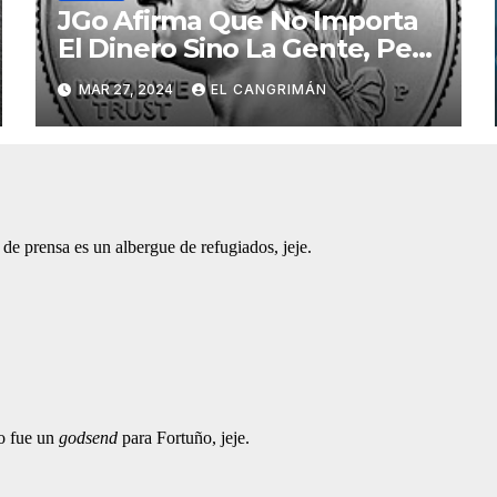
JGo Afirma Que No Importa
El Dinero Sino La Gente, Pero
Pregunta: «¿De Verdad No
MAR 27, 2024
EL CANGRIMÁN
Tendrán Una Pejetita?»