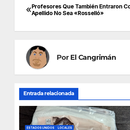
Profesores Que También Entraron Co
Navegación
Apellido No Sea «Rosselló»
de
entradas
Por
El Cangrimán
Entrada relacionada
ESTADOS UNIDOS
LOCALES