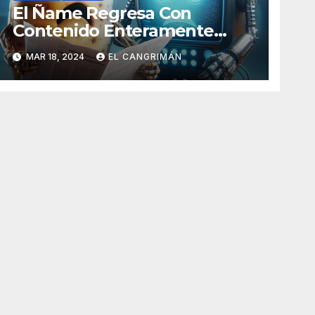
El Ñame Regresa Con
Contenido Enteramente
Generado Por Inteligencia
MAR 18, 2024
EL CANGRIMÁN
Artificial