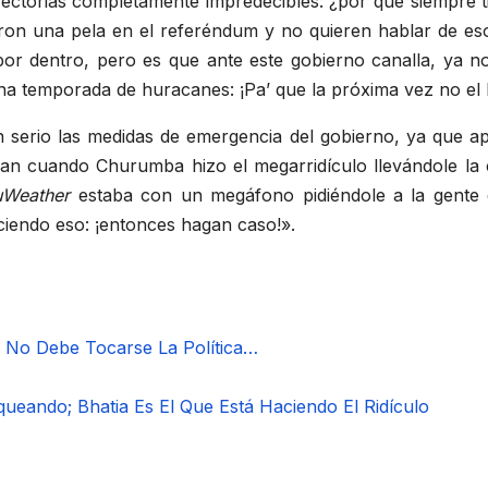
ectorias completamente impredecibles: ¿por qué siempre t
eron una pela en el referéndum y no quieren hablar de es
por dentro, pero es que ante este gobierno canalla, ya n
ena temporada de huracanes: ¡Pa’ que la próxima vez no el
erio las medidas de emergencia del gobierno, ya que apa
dan cuando Churumba hizo el megarridículo llevándole la 
uWeather
estaba con un megáfono pidiéndole a la gente d
iendo eso: ¡entonces hagan caso!».
No Debe Tocarse La Política…
queando; Bhatia Es El Que Está Haciendo El Ridículo