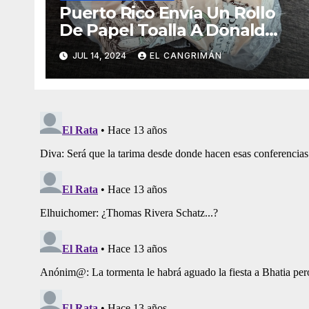
Puerto Rico Envía Un Rollo
De Papel Toalla A Donald
Trump Pa’ Que Use Las Hojas
JUL 14, 2024
EL CANGRIMÁN
De Curita