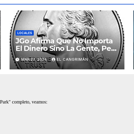
LOCALES
JGo Afirma Que No Importa
El Dinero Sino La Gente, Pero
Pregunta: «¿De Verdad No
MAR 27, 2024
EL CANGRIMÁN
Tendrán Una Pejetita?»