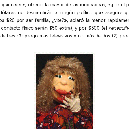
quien sea», ofreció la mayor de las muchachas, «¡por el pre
ólares no desmentirán a ningún político que asegure q
os $20 por ser familia, ¿vite?», aclaró la menor rápidamen
contacto físico serán $50 extra); y por $500 (el «
executi
de tres (3) programas televisivos y no más de dos (2) prog