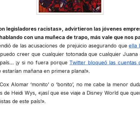
n legisladores racistas», advirtieron las jóvenes empres
n hablando con una muñeca de trapo, más vale que nos 
endió de las acusaciones de prejuicio asegurando que
ella
puedo creer que cualquier totonada que cualquier Juana d
 país… ¡y si no fuera porque
Twitter bloqueó las cuentas 
e estarían mañana en primera plana!».
ox Alomar ‘monito’ o ‘bonito’, no me cabe la menor duda q
nas de Heidi Wys, «¡así que ese viaje a Disney World que q
stas de este país!».