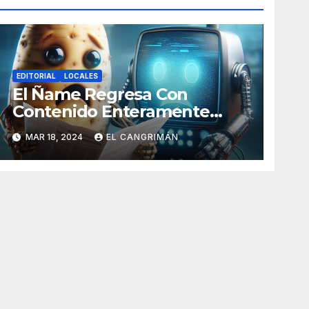
EDITORIAL
LOCALES
El Ñame Regresa Con
Contenido Enteramente
Generado Por Inteligencia
MAR 18, 2024
EL CANGRIMÁN
Artificial