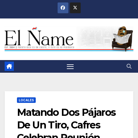
Saltar
al
contenido
LOCALES
Matando Dos Pájaros
De Un Tiro, Cafres
Celebran Reunión