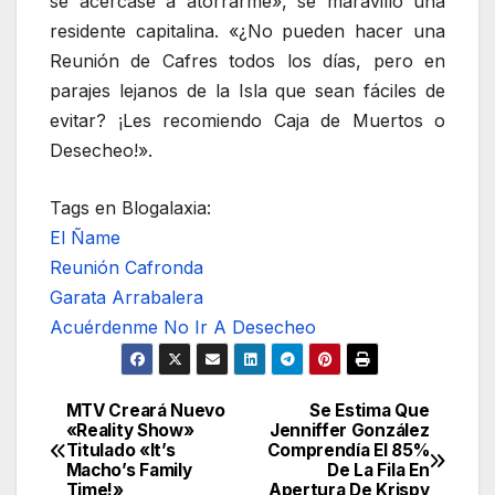
se acercase a atorrarme», se maravilló una
residente capitalina. «¿No pueden hacer una
Reunión de Cafres todos los días, pero en
parajes lejanos de la Isla que sean fáciles de
evitar? ¡Les recomiendo Caja de Muertos o
Desecheo!».
Tags en Blogalaxia:
El Ñame
Reunión Cafronda
Garata Arrabalera
Acuérdenme No Ir A Desecheo
MTV Creará Nuevo
Se Estima Que
Navegación
«Reality Show»
Jenniffer González
Titulado «It’s
Comprendía El 85%
de
Macho’s Family
De La Fila En
Time!»
Apertura De Krispy