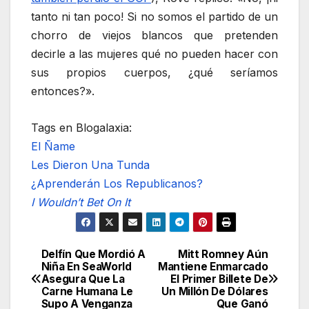
tanto ni tan poco! Si no somos el partido de un
chorro de viejos blancos que pretenden
decirle a las mujeres qué no pueden hacer con
sus propios cuerpos, ¿qué seríamos
entonces?».
Tags en Blogalaxia:
El Ñame
Les Dieron Una Tunda
¿Aprenderán Los Republicanos?
I Wouldn’t Bet On It
Delfín Que Mordió A
Mitt Romney Aún
Navegación
Niña En SeaWorld
Mantiene Enmarcado
Asegura Que La
El Primer Billete De
de
Carne Humana Le
Un Millón De Dólares
Supo A Venganza
Que Ganó