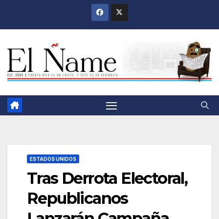
Saltar
al
contenido
ESTADOS UNIDOS
Tras Derrota Electoral,
Republicanos
Lanzarán Campaña