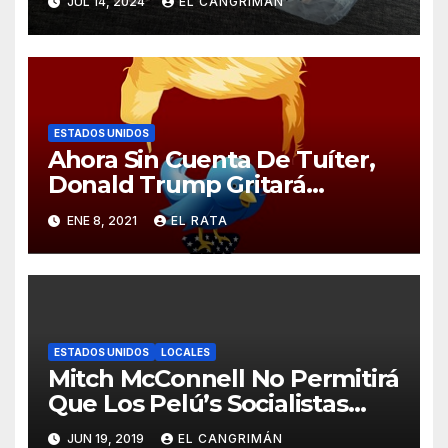
JUL 14, 2024
EL CANGRIMÁN
Curita
ESTADOS UNIDOS
Ahora Sin Cuenta De Tuíter,
Donald Trump Gritará
Barrabasadas Desde Una
ENE 8, 2021
EL RATA
Tumbacocos
ESTADOS UNIDOS
LOCALES
Mitch McConnell No Permitirá
Que Los Pelú’s Socialistas
Comunistas Del PNP Logren
JUN 19, 2019
EL CANGRIMÁN