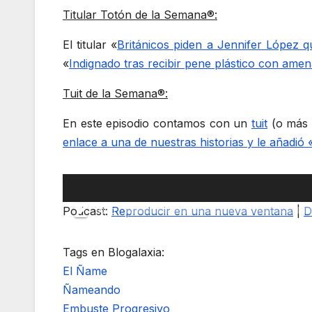
Titular Totón de la Semana®:
El titular «
Británicos piden a Jennifer López q
«
Indignado tras recibir pene plástico con ame
Tuit de la Semana®:
En este episodio contamos con un
tuit
(o más 
enlace a una de nuestras historias y le aña
Reproductor
de
Podcast:
Reproducir en una nueva ventana
|
D
00:00
audio
Tags en Blogalaxia:
El Ñame
Ñameando
Embuste Progresivo