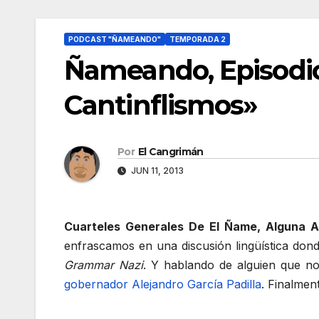
PODCAST "ÑAMEANDO"
TEMPORADA 2
Ñameando, Episodio
Cantinflismos»
Por
El Cangrimán
JUN 11, 2013
Cuarteles Generales De El Ñame, Alguna Alc
enfrascamos en una discusión lingüística do
Grammar Nazi
. Y hablando de alguien que n
gobernador Alejandro García Padilla
. Finalme