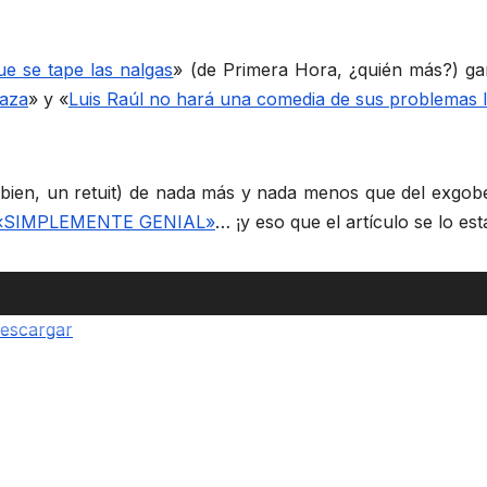
ue se tape las nalgas
» (de Primera Hora, ¿quién más?) ga
naza
» y «
Luis Raúl no hará una comedia de sus problemas l
bien, un retuit) de nada más y nada menos que del exgob
dió «SIMPLEMENTE GENIAL»
… ¡y eso que el artículo se lo est
escargar