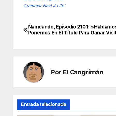
Grammar Nazi 4 Life!
Ñameando, Episodio 210.1: «Hablamo
Navegación
Ponemos En El Título Para Ganar Visi
de
entradas
Por
El Cangrimán
Entrada relacionada