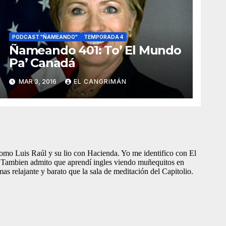
PODCAST "ÑAMEANDO"
TEMPORADA 4
Ñameando 401: To’ El Mundo
Pa’ Canadá
MAR 3, 2016
EL CANGRIMÁN