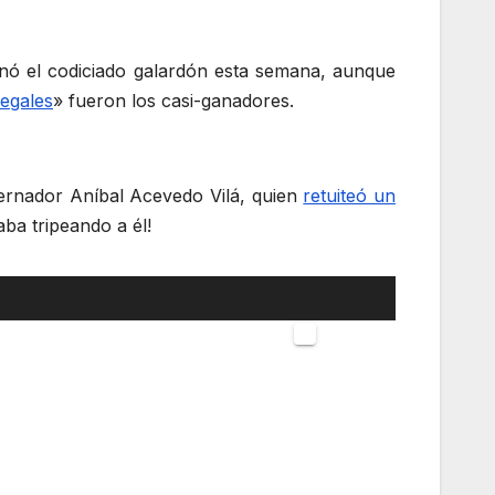
nó el codiciado galardón esta semana, aunque
egales
» fueron los casi-ganadores.
ernador Aníbal Acevedo Vilá, quien
retuiteó un
aba tripeando a él!
Utiliza
las
00:00
teclas
de
flecha
arriba/abajo
para