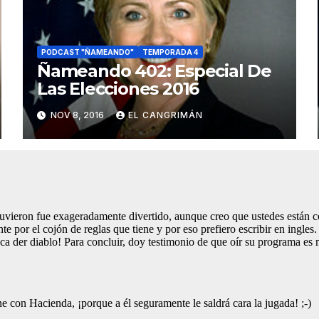
PODCAST "ÑAMEANDO"
TEMPORADA 4
Ñameando 402: Especial De
Las Elecciones 2016
NOV 8, 2016
EL CANGRIMÁN