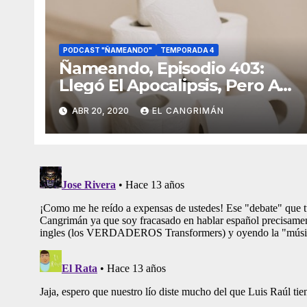
PODCAST "ÑAMEANDO"
TEMPORADA 4
Ñameando, Episodio 403:
Llegó El Apocalipsis, Pero Al
Menos Hay Netflix
ABR 20, 2020
EL CANGRIMÁN