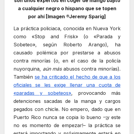
son unos expertos en coger de mangó bajito
a cualquier negro o hispano que se topen
por ahí [Imagen ®Jeremy Sparig]
La práctica policiaca, conocida en Nueva York
como «Stop and Frisk» (o «Parada y
Sobeteo», según Roberto Arango), ha
causado polémica por prestarse a abusos
contra minorías (o, en el caso de la policía
nuyorquina,
aún más
abusos contra minorías).
También
se ha criticado el hecho de que a los
oficiales se les exige llenar una cuota de
«paradas y sobeteos»
, provocando más
detenciones sacadas de la manga y cargos
pegados con chicle. No empero, dado que en
Puerto Rico nunca se copia lo bueno –¡y este
no es momento de empezar!– la práctica se
estará importando y próximamente estará en