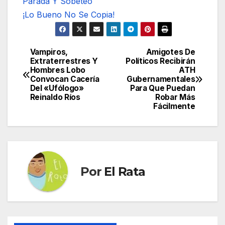
Parada Y Sobeteo
¡Lo Bueno No Se Copia!
Vampiros,
Amigotes De
Navegación
Extraterrestres Y
Políticos Recibirán
Hombres Lobo
ATH
de
Convocan Cacería
Gubernamentales
Del «Ufólogo»
Para Que Puedan
entradas
Reinaldo Ríos
Robar Más
Fácilmente
Por
El Rata