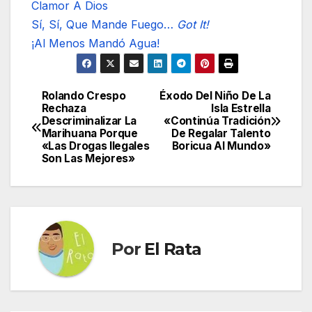
Clamor A Dios
Sí, Sí, Que Mande Fuego…
Got It!
¡Al Menos Mandó Agua!
Rolando Crespo
Éxodo Del Niño De La
Navegación
Rechaza
Isla Estrella
Descriminalizar La
«Continúa Tradición
de
Marihuana Porque
De Regalar Talento
«Las Drogas Ilegales
Boricua Al Mundo»
entradas
Son Las Mejores»
Por
El Rata