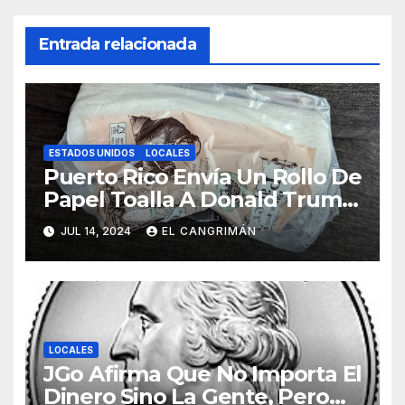
Entrada relacionada
ESTADOS UNIDOS
LOCALES
Puerto Rico Envía Un Rollo De
Papel Toalla A Donald Trump
Pa’ Que Use Las Hojas De
JUL 14, 2024
EL CANGRIMÁN
Curita
LOCALES
JGo Afirma Que No Importa El
Dinero Sino La Gente, Pero