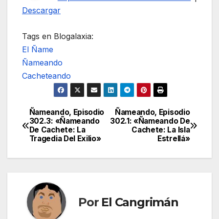
audio
Descargar
Tags en Blogalaxia:
El Ñame
Ñameando
Cacheteando
Ñameando, Episodio
Ñameando, Episodio
Navegación
302.3: «Ñameando
302.1: «Ñameando De
De Cachete: La
Cachete: La Isla
de
Tragedia Del Exilio»
Estrellá»
entradas
Por
El Cangrimán