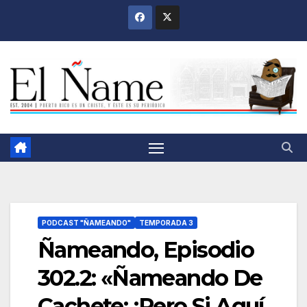
Saltar
al
contenido
PODCAST "ÑAMEANDO"
TEMPORADA 3
Ñameando, Episodio
302.2: «Ñameando De
Cachete: ¡Pero Si Aquí