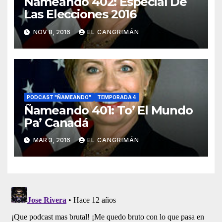
Ñameando 402: Especial De
Las Elecciones 2016
NOV 8, 2016
EL CANGRIMÁN
PODCAST "ÑAMEANDO"
TEMPORADA 4
Ñameando 401: To’ El Mundo
Pa’ Canadá
MAR 3, 2016
EL CANGRIMÁN