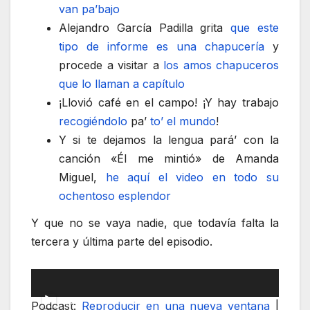
van pa’bajo
Alejandro García Padilla grita
que este
tipo de informe es una chapucería
y
procede a visitar a
los amos chapuceros
que lo llaman a capítulo
¡Llovió café en el campo! ¡Y hay trabajo
recogiéndolo
pa’
to’ el mundo
!
Y si te dejamos la lengua pará’ con la
canción «Él me mintió» de Amanda
Miguel,
he aquí el video en todo su
ochentoso esplendor
Y que no se vaya nadie, que todavía falta la
tercera y última parte del episodio.
Reproductor
de
00:00
00:00
Podcast:
Reproducir en una nueva ventana
|