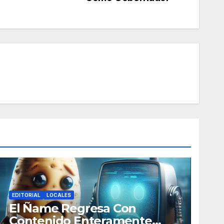
EDITORIAL
LOCALES
El Ñame Regresa Con
Contenido Enteramente