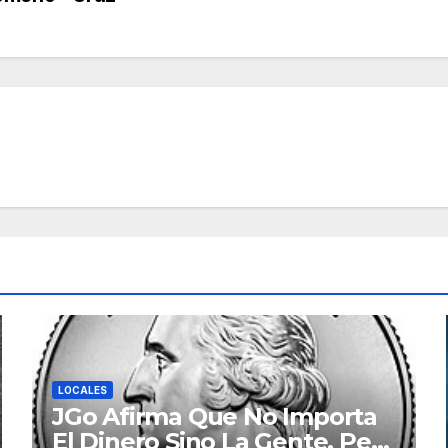
LOCALES
JGo Afirma Que No Importa
El Dinero Sino La Gente, Pero