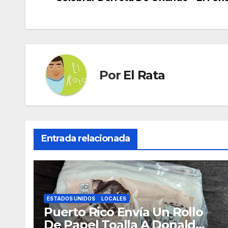
de
entradas
Por
El Rata
Entrada relacionada
ESTADOS UNIDOS
LOCALES
Puerto Rico Envía Un Rollo
De Papel Toalla A Donald