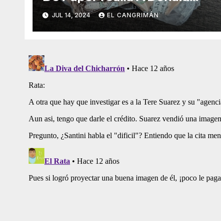
Trump Pa’ Que Use Las Hojas
JUL 14, 2024
EL CANGRIMÁN
De Curita