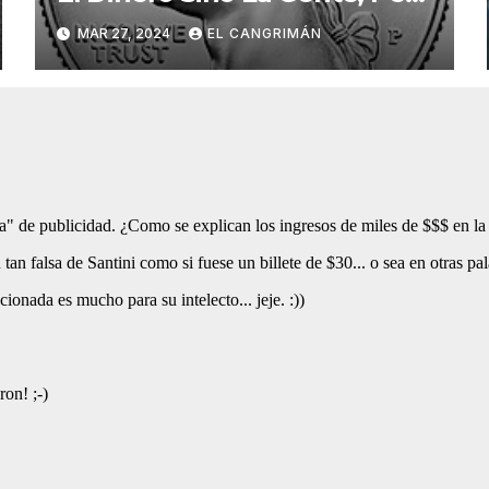
Pregunta: «¿De Verdad No
MAR 27, 2024
EL CANGRIMÁN
Tendrán Una Pejetita?»