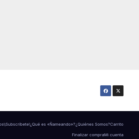
os!
¡Subscríbete!
¿Qué es «Ñameando»?
¿Quiénes Somos?
Carrito
Finalizar compra
Mi cuenta