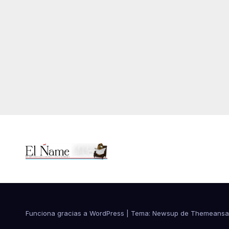
Funciona gracias a WordPress
|
Tema:
Newsup
de
Themeansa