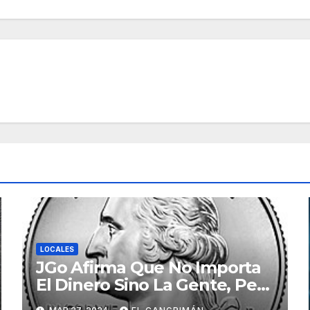
LOCALES
JGo Afirma Que No Importa
El Dinero Sino La Gente, Pero
Pregunta: «¿De Verdad No