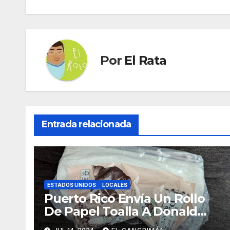
entradas
Por
El Rata
Entrada relacionada
ESTADOS UNIDOS
LOCALES
Puerto Rico Envía Un Rollo
De Papel Toalla A Donald
Trump Pa’ Que Use Las Hojas