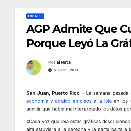
LOCALES
AGP Admite Que Cu
Porque Leyó La Gráf
Por
El Rata
NOV 25, 2013
San Juan, Puerto Rico
– La semana pasada 
economía y atraído empleos a la Isla
en los ú
admitir que había malinterpretado los datos por
«Cada vez que leía estas gráficas describiend
alta estuviera a la derecha y la parte bajita 