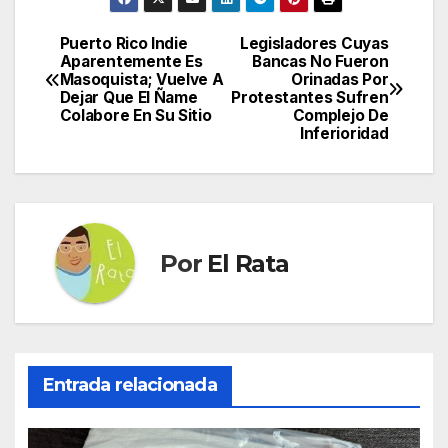
Puerto Rico Indie
Legisladores Cuyas
Navegación
Aparentemente Es
Bancas No Fueron
Masoquista; Vuelve A
Orinadas Por
de
Dejar Que El Ñame
Protestantes Sufren
Colabore En Su Sitio
Complejo De
entradas
Inferioridad
Por
El Rata
Entrada relacionada