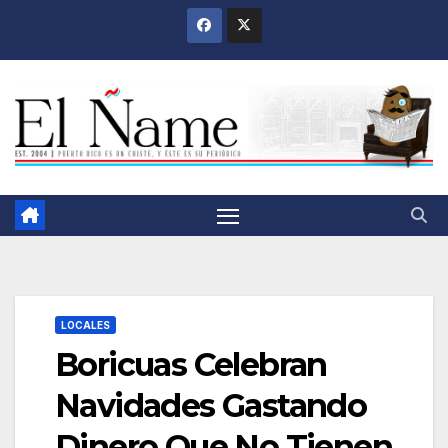
Saltar
al
contenido
LOCALES
Boricuas Celebran
Navidades Gastando
Dinero Que No Tienen