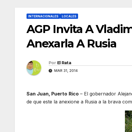
INTERNACIONALES
LOCALES
AGP Invita A Vladim
Anexarla A Rusia
Por
El Rata
MAR 31, 2014
San Juan, Puerto Rico
– El gobernador Alejandr
de que este la anexione a Rusia a la brava co