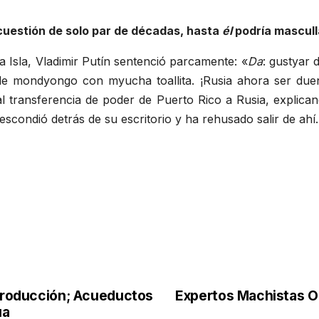
 cuestión de solo par de décadas, hasta
él
podría mascull
a Isla, Vladimir Putín sentenció parcamente: «
Da
: gustyar 
r de mondyongo con myucha toallita. ¡Rusia ahora ser due
ral transferencia de poder de Puerto Rico a Rusia, explic
scondió detrás de su escritorio y ha rehusado salir de ahí.
 Producción; Acueductos
Expertos Machistas Op
ua