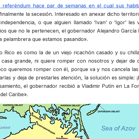
 referéndum hace par de semanas en el cual sus habita
 finalmente la secesión. Interesado en anexar dicho territor
 o independencia, o que alguien llamado ‘Ivan’ o ‘Igor’ le
ios que no le pertenecen, el gobernador Alejandro García Pa
sta pelambrera que estamos pasando».
 Rico es como la de un viejo ricachón casado y su chilla»,
casa grande, ni quiere romper con nosotros y dejar de d
o queremos romper con él, porque va y nos cancela las ta
arlas y deja de prestarles atención, la solución es simple:
samiento, el gobernador recibió a Vladimir Putín en La For
del Caribe».