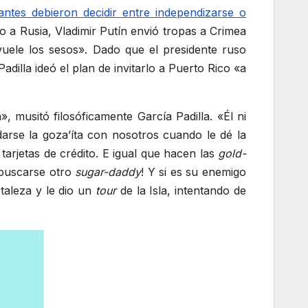
ntes debieron decidir entre independizarse o
io a Rusia, Vladimir Putín envió tropas a Crimea
s vuele los sesos». Dado que el presidente ruso
dilla ideó el plan de invitarlo a Puerto Rico «a
 musitó filosóficamente García Padilla. «Él ni
arse la goza’íta con nosotros cuando le dé la
rjetas de crédito. E igual que hacen las
gold-
 ¡buscarse otro
sugar-daddy
! Y si es su enemigo
taleza y le dio un
tour
de la Isla, intentando de