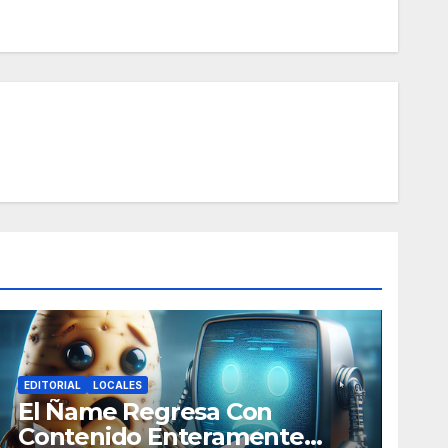
EDITORIAL
LOCALES
El Ñame Regresa Con
Contenido Enteramente