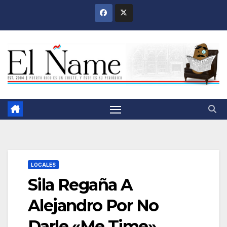
Saltar
al
contenido
LOCALES
Sila Regaña A
Alejandro Por No
Darle «Me Time»