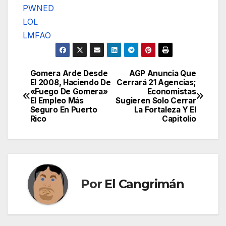
PWNED
LOL
LMFAO
Gomera Arde Desde
AGP Anuncia Que
Navegación
El 2008, Haciendo De
Cerrará 21 Agencias;
«Fuego De Gomera»
Economistas
de
El Empleo Más
Sugieren Solo Cerrar
Seguro En Puerto
La Fortaleza Y El
entradas
Rico
Capitolio
Por
El Cangrimán