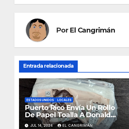
entradas
Por
El Cangrimán
Entrada relacionada
ESTADOS UNIDOS
LOCALES
Puerto Rico Envía Un Rollo
De Papel Toalla A Donald
Trump Pa’ Que Use Las Hojas
JUL 14, 2024
EL CANGRIMÁN