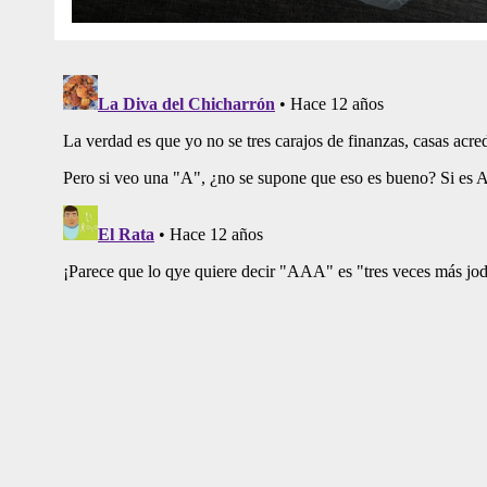
De Curita