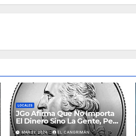
LOCALES
JGo Afirma Que No Importa
El Dinero Sino La Gente, Pero
Pregunta: «¿De Verdad No
MAR 27, 2024
EL CANGRIMÁN