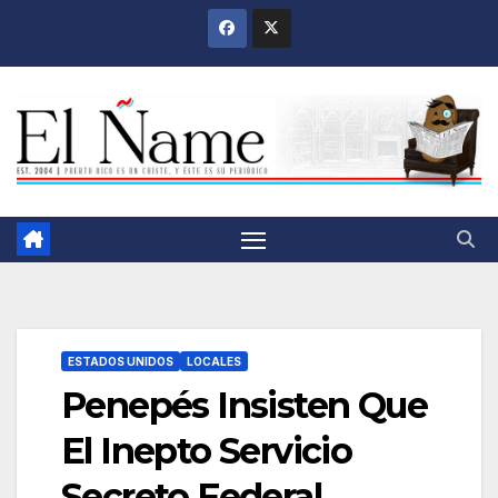
Saltar
al
contenido
ESTADOS UNIDOS
LOCALES
Penepés Insisten Que
El Inepto Servicio
Secreto Federal