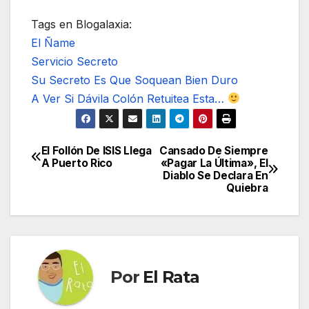
Tags en Blogalaxia:
El Ñame
Servicio Secreto
Su Secreto Es Que Soquean Bien Duro
A Ver Si Dávila Colón Retuitea Esta…
El Follón De ISIS Llega
Cansado De Siempre
Navegación
A Puerto Rico
«Pagar La Última», El
Diablo Se Declara En
de
Quiebra
entradas
Por
El Rata