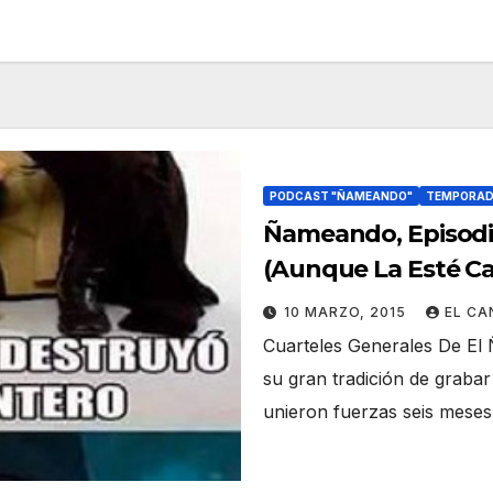
PODCAST "ÑAMEANDO"
TEMPORAD
Ñameando, Episodio 
(Aunque La Esté C
10 MARZO, 2015
EL C
Cuarteles Generales De El 
su gran tradición de grabar
unieron fuerzas seis mese