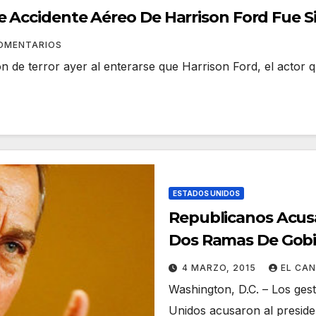
 Accidente Aéreo De Harrison Ford Fue S
OMENTARIOS
ron de terror ayer al enterarse que Harrison Ford, el acto
ESTADOS UNIDOS
Republicanos Acus
Dos Ramas De Gob
Detener
4 MARZO, 2015
EL CA
Washington, D.C. – Los ges
Unidos acusaron al preside