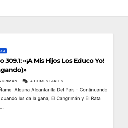
A 3
309.1: «¡A Mis Hijos Los Educo Yo!
agando)»
ANGRIMÁN
4 COMENTARIOS
Ñame, Alguna Alcantarilla Del País – Continuando
 cuando les da la gana, El Cangrimán y El Rata
s…