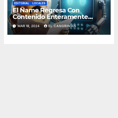
EDITORIAL
LOCALES
El Ñame Regresa Con
Contenido Enteramente
Generado Por Inteligencia
MAR 18, 2024
EL CANGRIMÁN
Artificial