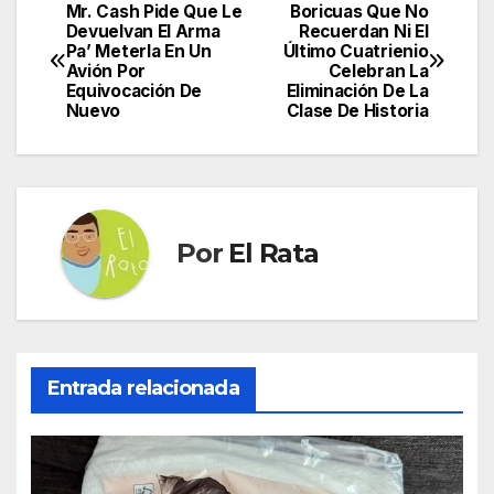
Mr. Cash Pide Que Le
Boricuas Que No
Navegación
Devuelvan El Arma
Recuerdan Ni El
Pa’ Meterla En Un
Último Cuatrienio
de
Avión Por
Celebran La
Equivocación De
Eliminación De La
entradas
Nuevo
Clase De Historia
Por
El Rata
Entrada relacionada