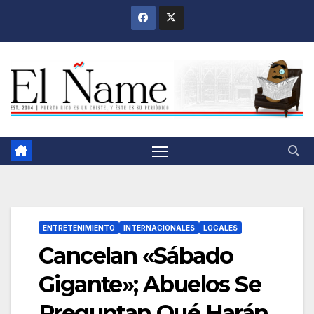
Saltar
al
contenido
ENTRETENIMIENTO
INTERNACIONALES
LOCALES
Cancelan «Sábado
Gigante»; Abuelos Se
Preguntan Qué Harán