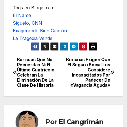
Tags en Blogalaxia:
El Ñame
Síguelo, CNN
Exagerando Bien Cabrón
La Tragedia Vende
Boricuas Que No
Boricuas Exigen Que
Navegación
Recuerdan Ni El
El Seguro Social Los
Último Cuatrienio
Considere
de
Celebran La
Incapacitados Por
Eliminación De La
Padecer De
entradas
Clase De Historia
«Vagancia Aguda»
Por
El Cangrimán