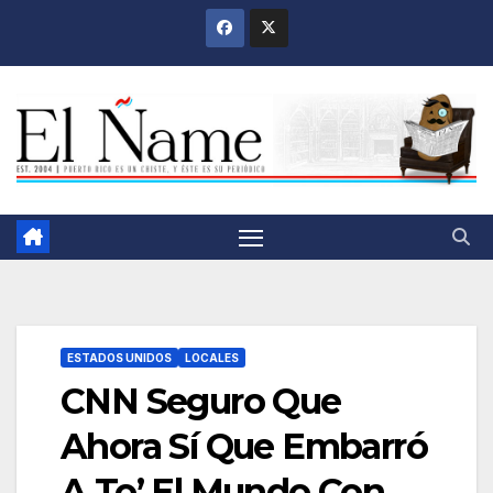
Saltar
al
contenido
ESTADOS UNIDOS
LOCALES
CNN Seguro Que
Ahora Sí Que Embarró
A To’ El Mundo Con