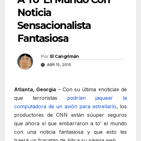
Noticia
Sensacionalista
Fantasiosa
Por
El Cangrimán
ABR 15, 2015
Atlanta, Georgia
– Con su última «noticia» de
que terroristas
podrían jaquear la
computadora de un avión para estrellarlo
, los
productores de CNN están súuper seguros
que ahora sí que embarraron a to’ el mundo
con una noticia fantasiosa y que esto les
traerá un fracatán de
hits
a su página web.