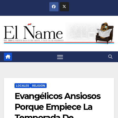
Saltar
al
contenido
LOCALES
RELIGIÓN
Evangélicos Ansiosos
Porque Empiece La
Temporada De