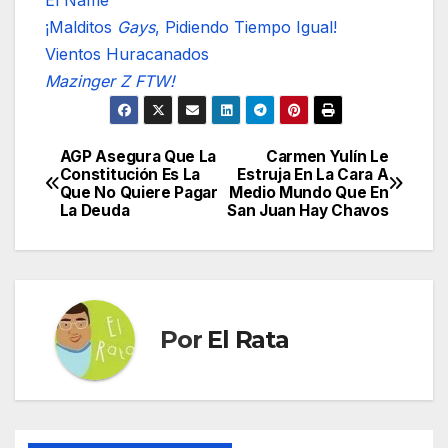
El Ñame
¡Malditos
Gays
, Pidiendo Tiempo Igual!
Vientos Huracanados
Mazinger Z FTW!
AGP Asegura Que La
Carmen Yulín Le
Navegación
Constitución Es La
Estruja En La Cara A
Que No Quiere Pagar
Medio Mundo Que En
de
La Deuda
San Juan Hay Chavos
entradas
Por
El Rata