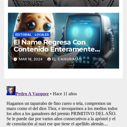
Tendrán Una Pejetita?»
EDITORIAL
LOCALES
El Ñame Regresa Con
Contenido Enteramente
Generado Por Inteligencia
MAR 18, 2024
EL CANGRIMÁN
Artificial