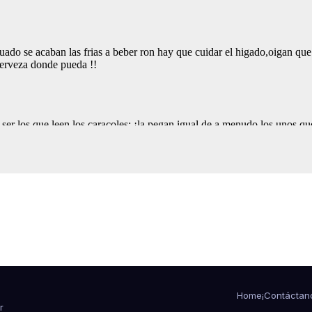
Home
¡Contáctan
r