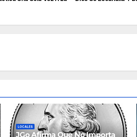
LOCALES
JGo Afirma Que No Importa