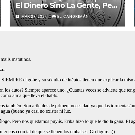
El Dinero Sino La Gente, Pero
Pregunta: «¿De Verdad No
MAR 27, 2024
EL CANGRIMÁN
Tendrán Una Pejetita?»