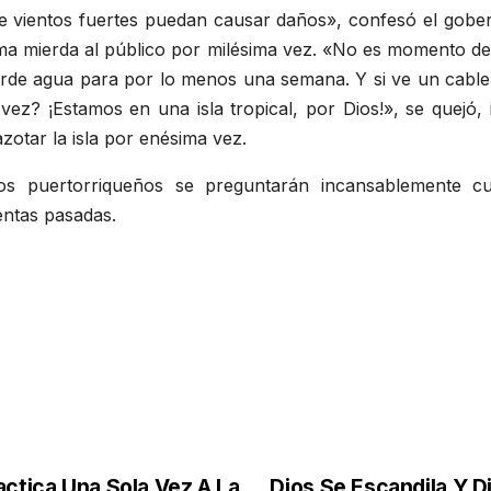
vientos fuertes puedan causar daños», confesó el gobern
sma mierda al público por milésima vez. «No es momento de
arde agua para por lo menos una semana. Y si ve un cable
vez? ¡Estamos en una isla tropical, por Dios!», se quejó
zotar la isla por enésima vez.
os puertorriqueños se preguntarán incansablemente cu
entas pasadas.
actica Una Sola Vez A La
Dios Se Escandila Y 