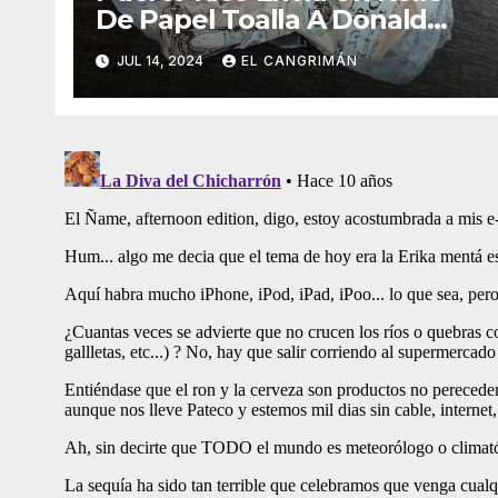
De Papel Toalla A Donald
Trump Pa’ Que Use Las Hojas
JUL 14, 2024
EL CANGRIMÁN
De Curita