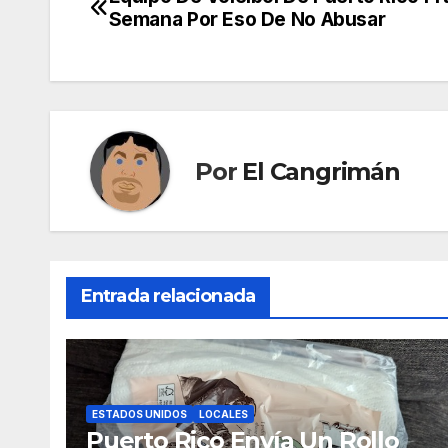
Navegación
Semana Por Eso De No Abusar
de
entradas
Por
El Cangrimán
Entrada relacionada
ESTADOS UNIDOS
LOCALES
Puerto Rico Envía Un Rollo