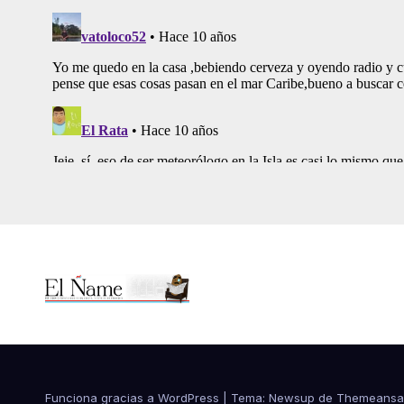
Funciona gracias a WordPress
|
Tema:
Newsup
de
Themeansa