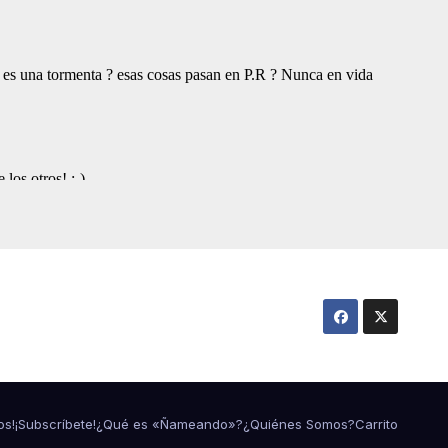
os!
¡Subscríbete!
¿Qué es «Ñameando»?
¿Quiénes Somos?
Carrito