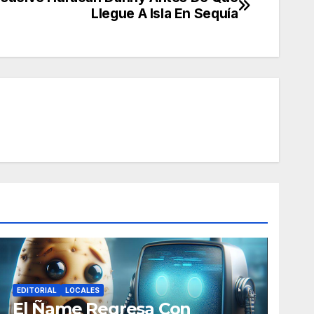
Llegue A Isla En Sequía
EDITORIAL
LOCALES
El Ñame Regresa Con