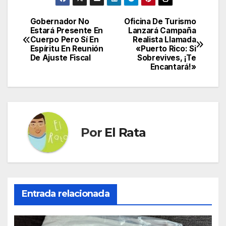
Gobernador No
Oficina De Turismo
Navegación
Estará Presente En
Lanzará Campaña
Cuerpo Pero Sí En
Realista Llamada
de
Espíritu En Reunión
«Puerto Rico: Si
De Ajuste Fiscal
Sobrevives, ¡Te
entradas
Encantará!»
Por
El Rata
Entrada relacionada