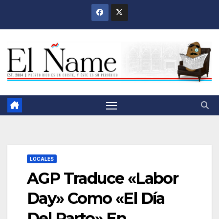
Saltar
al
contenido
LOCALES
AGP Traduce «Labor
Day» Como «El Día
Del Parto» En