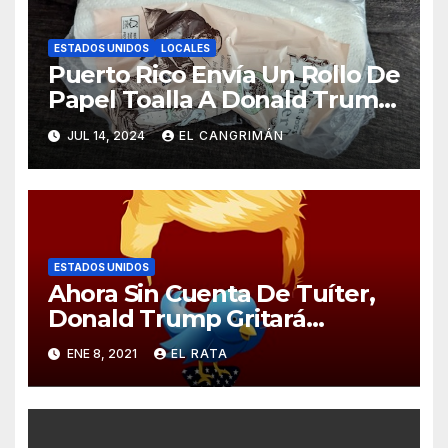
ESTADOS UNIDOS
LOCALES
Puerto Rico Envía Un Rollo De
Papel Toalla A Donald Trump
Pa’ Que Use Las Hojas De
JUL 14, 2024
EL CANGRIMÁN
Curita
ESTADOS UNIDOS
Ahora Sin Cuenta De Tuíter,
Donald Trump Gritará
Barrabasadas Desde Una
ENE 8, 2021
EL RATA
Tumbacocos