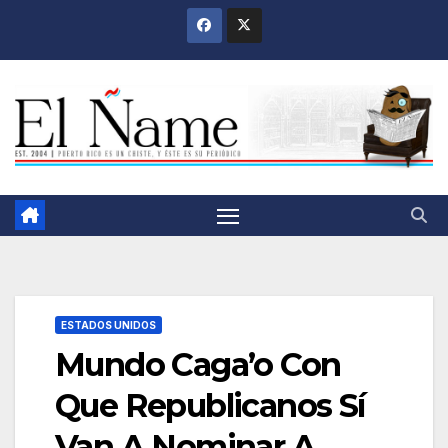
Saltar
al
contenido
ESTADOS UNIDOS
Mundo Caga’o Con
Que Republicanos Sí
Van A Nominar A