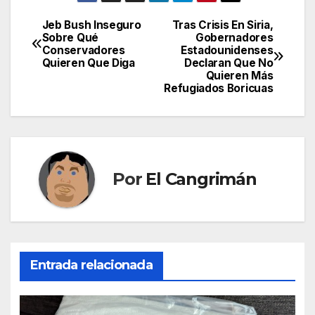
Jeb Bush Inseguro
Tras Crisis En Siria,
Navegación
Sobre Qué
Gobernadores
Conservadores
Estadounidenses
de
Quieren Que Diga
Declaran Que No
Quieren Más
entradas
Refugiados Boricuas
Por
El Cangrimán
Entrada relacionada