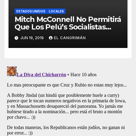
ESTADOS UNIDOS
LOCALES
Mitch McConnell No Permitirá
Que Los Pelú’s Socialistas
Comunistas Del PNP Logren
JUN 19, 2019
EL CANGRIMÁN
La Estadidad