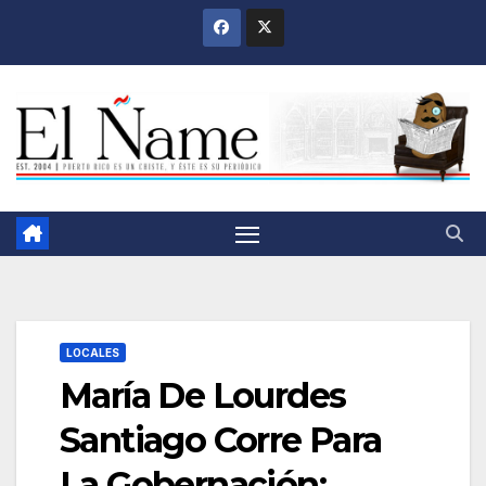
Saltar
al
contenido
LOCALES
María De Lourdes
Santiago Corre Para
La Gobernación;