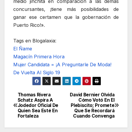
medio jinchita en comparación a las demás
concursantes, ¡tiene más posibilidades de
ganar ese certamen que la gobernación de
Puerto Rico!».
Tags en Blogalaxia:
El Ñame
Magacín Primera Hora
Mujer Candidata = ¡A Preguntarle De Moda!
De Vuelta Al Siglo 19
Thomas Rivera
David Bernier Olvida
Navegación
Schatz Aspira A
Cómo Votó En El
Jodedor Oficial De
Plebiscito; Promete
de
Quien Sea Esté En
Que Se Recordará
Fortaleza
Cuando Convenga
entradas