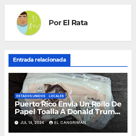
Por
El Rata
Entrada relacionada
ESTADOS UNIDOS
LOCALES
Puerto Rico Envía Un Rollo De
Papel Toalla A Donald Trump
Pa’ Que Use Las Hojas De
JUL 14, 2024
EL CANGRIMÁN
Curita