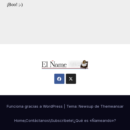
Funciona gracias a WordPress
|
Tema:
Newsup
de
Themeansar
Home
¡Contáctanos!
¡Subscríbete!
¿Qué es «Ñameando»?