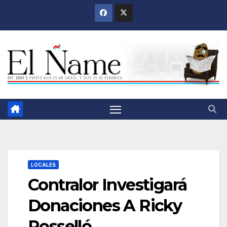
Saltar
al
contenido
LOCALES
Contralor Investigará
Donaciones A Ricky
Rosselló,