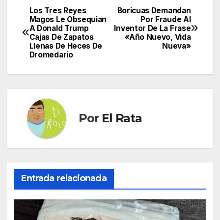
Los Tres Reyes
Boricuas Demandan
Navegación
Magos Le Obsequian
Por Fraude Al
A Donald Trump
Inventor De La Frase
de
Cajas De Zapatos
«Año Nuevo, Vida
Llenas De Heces De
Nueva»
entradas
Dromedario
Por
El Rata
Entrada relacionada