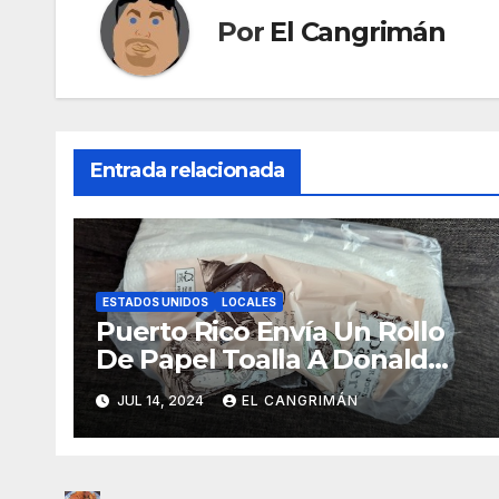
Por
El Cangrimán
Entrada relacionada
ESTADOS UNIDOS
LOCALES
Puerto Rico Envía Un Rollo
De Papel Toalla A Donald
Trump Pa’ Que Use Las Hojas
JUL 14, 2024
EL CANGRIMÁN
De Curita