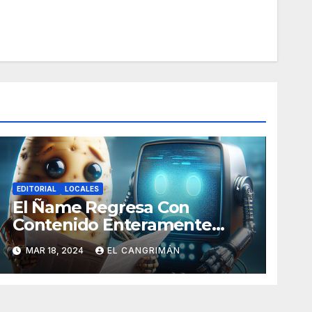
EDITORIAL
LOCALES
El Ñame Regresa Con
Contenido Enteramente
Generado Por Inteligencia
MAR 18, 2024
EL CANGRIMÁN
Artificial