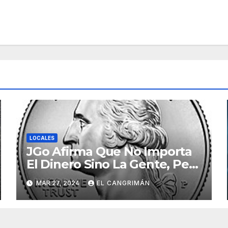
LOCALES
JGo Afirma Que No Importa
El Dinero Sino La Gente, Pero
Pregunta: «¿De Verdad No
MAR 27, 2024
EL CANGRIMÁN
Tendrán Una Pejetita?»