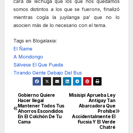
cara de lechuga que los que nos quedamos
somos distintos a los que se fueron», finalizó
mientras cogía la juyilanga pa’ que no lo
asocien más de lo necesario con el tema.
Tags en Blogalaxia:
El Ñame
A Mondongo
Sálvese El Que Pueda
Tirando Gente Debajo Del Bus
Gobierno Quiere
Misisipí Aprueba Ley
Navegación
Hacer Ilegal
Antigay Tan
Mantener Todos Tus
Abarcadora Que
de
Ahorros Escondidos
Prohíbe
En El Colchón De Tu
Accidentalmente El
entradas
Cama
Fucsia Y El Verde
Chatré