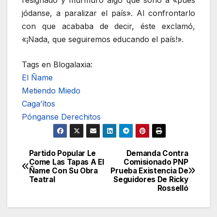
jódanse, a paralizar el país». Al confrontarlo
con que acababa de decir, éste exclamó,
«¡Nada, que seguiremos educando el país!».
Tags en Blogalaxia:
El Ñame
Metiendo Miedo
Caga’ítos
Pónganse Derechitos
Partido Popular Le
Demanda Contra
Navegación
Come Las Tapas A El
Comisionado PNP
Ñame Con Su Obra
Prueba Existencia De
de
Teatral
Seguidores De Ricky
Rosselló
entradas