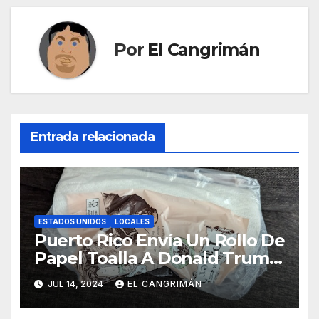
Por
El Cangrimán
Entrada relacionada
ESTADOS UNIDOS
LOCALES
Puerto Rico Envía Un Rollo De
Papel Toalla A Donald Trump
Pa’ Que Use Las Hojas De
JUL 14, 2024
EL CANGRIMÁN
Curita