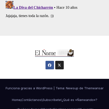
Funciona gracias a WordPress
|
Tema:
Newsup
de
Themeansar
Home
¡Contáctanos!
¡Subscríbete!
¿Qué es «Ñameando»?