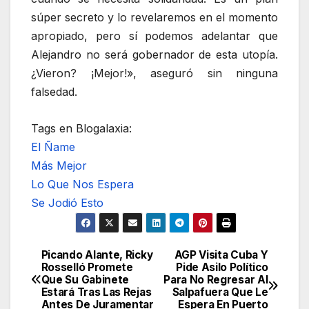
súper secreto y lo revelaremos en el momento
apropiado, pero sí podemos adelantar que
Alejandro no será gobernador de esta utopía.
¿Vieron? ¡Mejor!», aseguró sin ninguna
falsedad.
Tags en Blogalaxia:
El Ñame
Más Mejor
Lo Que Nos Espera
Se Jodió Esto
Picando Alante, Ricky
AGP Visita Cuba Y
Navegación
Rosselló Promete
Pide Asilo Político
Que Su Gabinete
Para No Regresar Al
de
Estará Tras Las Rejas
Salpafuera Que Le
Antes De Juramentar
Espera En Puerto