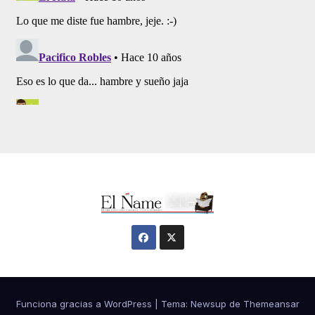
Funciona gracias a WordPress
|
Tema:
Newsup
de
Themeansar