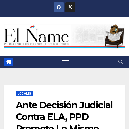
Saltar
al
contenido
LOCALES
Ante Decisión Judicial
Contra ELA, PPD
Promete Lo Mismo,