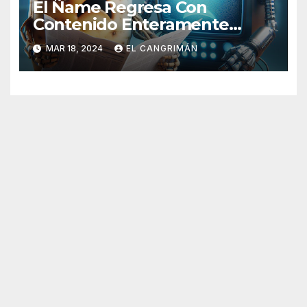
El Ñame Regresa Con
Contenido Enteramente
Generado Por Inteligencia
MAR 18, 2024
EL CANGRIMÁN
Artificial