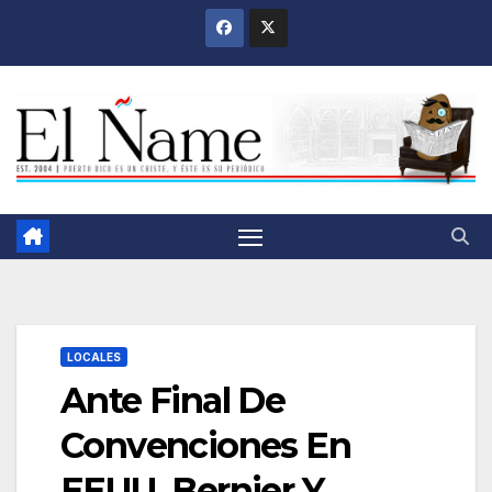
Saltar
al
contenido
LOCALES
Ante Final De
Convenciones En
EEUU, Bernier Y