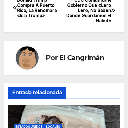
Donald Trump
CDC Comunica A
Navegación
Compra A Puerto
Gobierno Que «Lero
Rico, La Renombra
Lero, No Saben
de
«Isla Trump»
Dónde Guardamos El
Naled»
entradas
Por
El Cangrimán
Entrada relacionada
ESTADOS UNIDOS
LOCALES