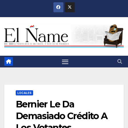
Saltar
al
contenido
LOCALES
Bernier Le Da
Demasiado Crédito A
Los Votantes