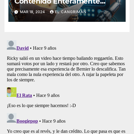
Contenido Enteramente
Generado Por Inteligencia
MAR 18, 2024
EL CANGRIMÁN
Artificial