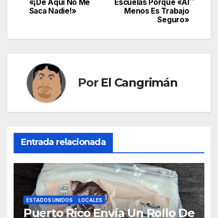
de
«¡De Aquí No Me
Escuelas Porque «Al
Saca Nadie!»
Menos Es Trabajo
entradas
Seguro»
Por
El Cangrimán
Entrada relacionada
ESTADOS UNIDOS
LOCALES
Puerto Rico Envía Un Rollo De