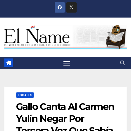
Saltar
al
contenido
LOCALES
Gallo Canta Al Carmen
Yulín Negar Por
Tercera Vez Que Sabía