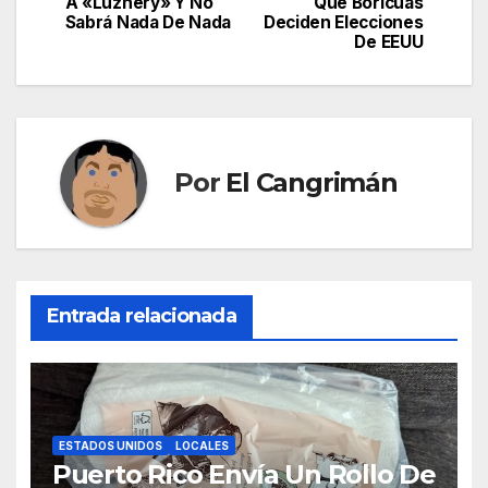
de
A «Luznery» Y No
Que Boricuas
Sabrá Nada De Nada
Deciden Elecciones
entradas
De EEUU
Por
El Cangrimán
Entrada relacionada
ESTADOS UNIDOS
LOCALES
Puerto Rico Envía Un Rollo De