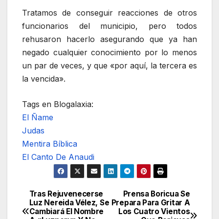
Tratamos de conseguir reacciones de otros
funcionarios del municipio, pero todos
rehusaron hacerlo asegurando que ya han
negado cualquier conocimiento por lo menos
un par de veces, y que «por aquí, la tercera es
la vencida».
Tags en Blogalaxia:
El Ñame
Judas
Mentira Bíblica
El Canto De Anaudi
Tras Rejuvenecerse
Prensa Boricua Se
Navegación
Luz Nereida Vélez, Se
Prepara Para Gritar A
Cambiará El Nombre
Los Cuatro Vientos