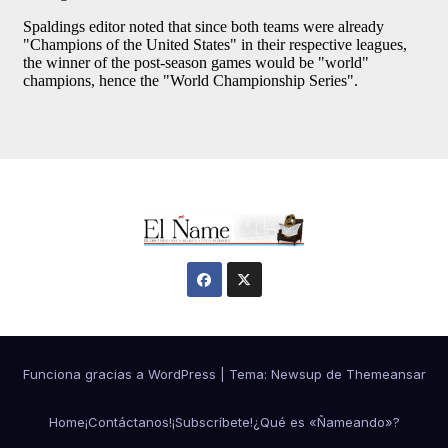
Funciona gracias a WordPress
|
Tema:
Newsup
de
Themeansar
Home
¡Contáctanos!
¡Subscríbete!
¿Qué es «Ñameando»?