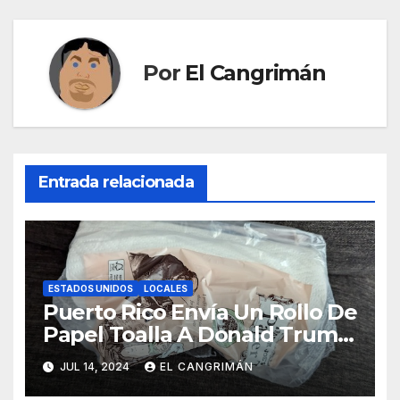
Por
El Cangrimán
Entrada relacionada
ESTADOS UNIDOS
LOCALES
Puerto Rico Envía Un Rollo De
Papel Toalla A Donald Trump
Pa’ Que Use Las Hojas De
JUL 14, 2024
EL CANGRIMÁN
Curita