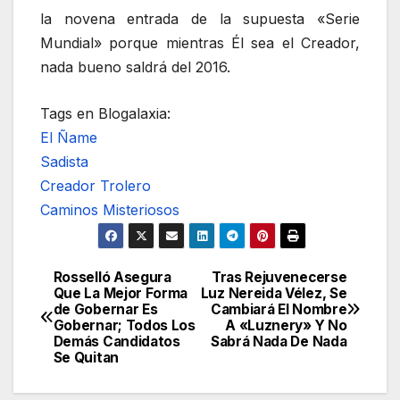
la novena entrada de la supuesta «Serie
Mundial» porque mientras Él sea el Creador,
nada bueno saldrá del 2016.
Tags en Blogalaxia:
El Ñame
Sadista
Creador Trolero
Caminos Misteriosos
Rosselló Asegura
Tras Rejuvenecerse
Navegación
Que La Mejor Forma
Luz Nereida Vélez, Se
de Gobernar Es
Cambiará El Nombre
de
Gobernar; Todos Los
A «Luznery» Y No
Demás Candidatos
Sabrá Nada De Nada
entradas
Se Quitan