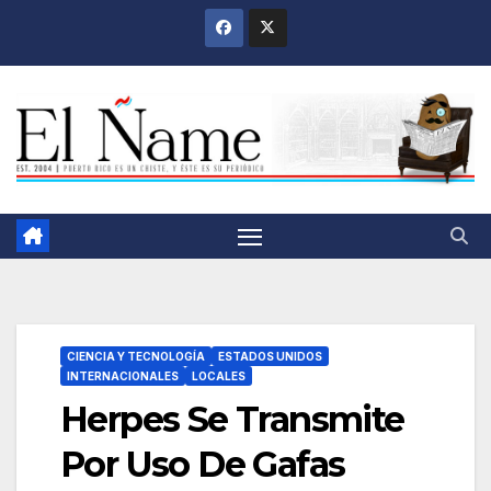
Saltar
al
contenido
CIENCIA Y TECNOLOGÍA
ESTADOS UNIDOS
INTERNACIONALES
LOCALES
Herpes Se Transmite
Por Uso De Gafas