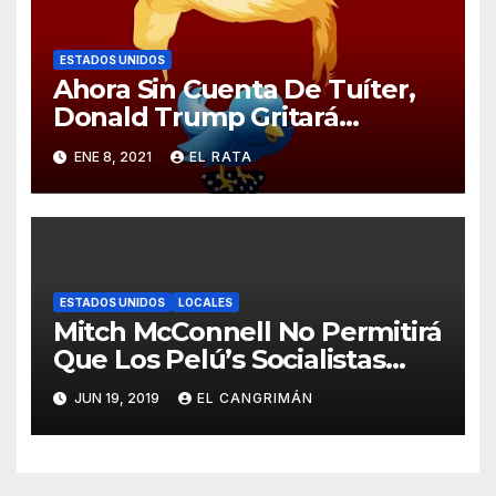
ESTADOS UNIDOS
Ahora Sin Cuenta De Tuíter,
Donald Trump Gritará
Barrabasadas Desde Una
ENE 8, 2021
EL RATA
Tumbacocos
ESTADOS UNIDOS
LOCALES
Mitch McConnell No Permitirá
Que Los Pelú’s Socialistas
Comunistas Del PNP Logren
JUN 19, 2019
EL CANGRIMÁN
La Estadidad