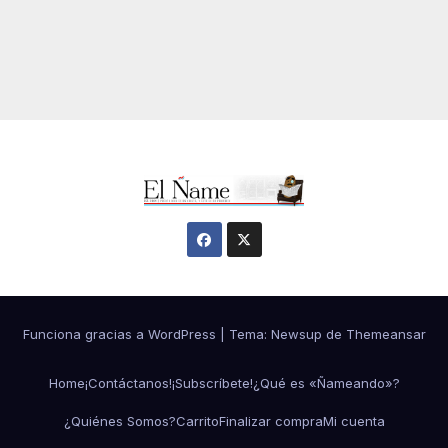
Funciona gracias a WordPress
|
Tema:
Newsup
de
Themeansar
Home
¡Contáctanos!
¡Subscríbete!
¿Qué es «Ñameando»?
¿Quiénes Somos?
Carrito
Finalizar compra
Mi cuenta