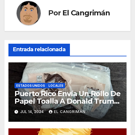
Por
El Cangrimán
Entrada relacionada
ESTADOS UNIDOS
LOCALES
Puerto Rico Envía Un Rollo De
Papel Toalla A Donald Trump
Pa’ Que Use Las Hojas De
JUL 14, 2024
EL CANGRIMÁN
Curita