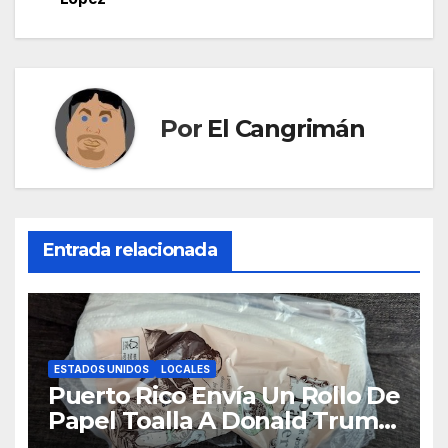
entradas
Por
El Cangrimán
Entrada relacionada
ESTADOS UNIDOS
LOCALES
Puerto Rico Envía Un Rollo De
Papel Toalla A Donald Trump
Pa’ Que Use Las Hojas De