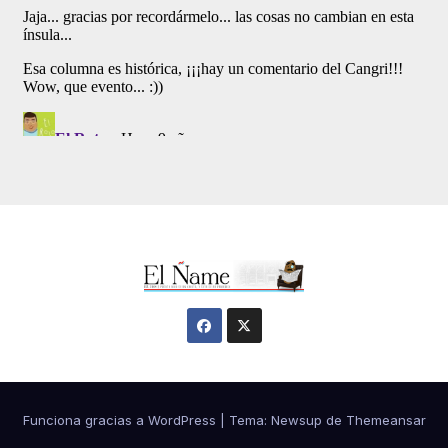
Funciona gracias a WordPress
|
Tema:
Newsup
de
Themeansar