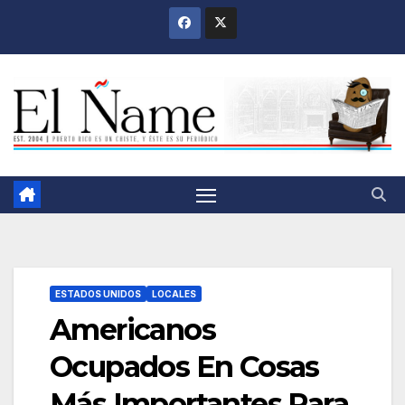
Saltar
al
contenido
ESTADOS UNIDOS
LOCALES
Americanos
Ocupados En Cosas
Más Importantes Para